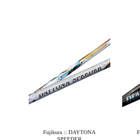
Fujikura :: DAYTONA
F
SPEEDER