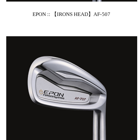
EPON :: 【IRONS HEAD】AF-507