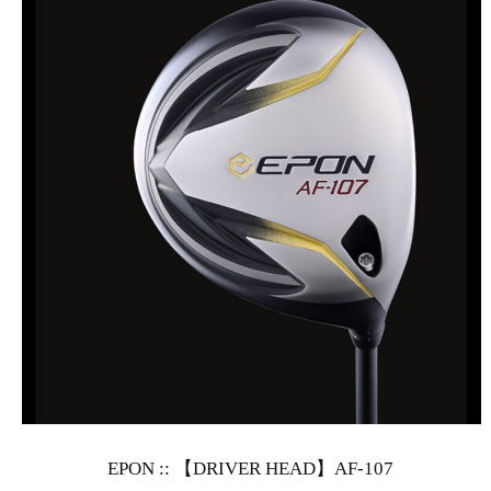
EPON :: 【DRIVER HEAD】AF-107