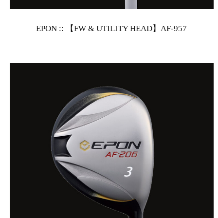
EPON :: 【FW & UTILITY HEAD】AF-957