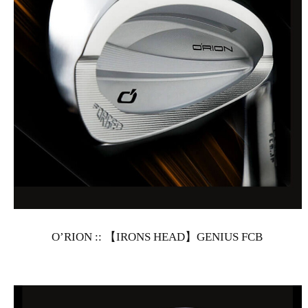
O’RION :: 【IRONS HEAD】GENIUS FCB