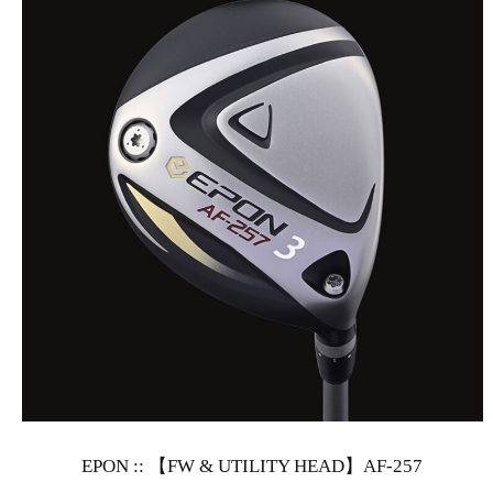
EPON :: 【FW & UTILITY HEAD】AF-257